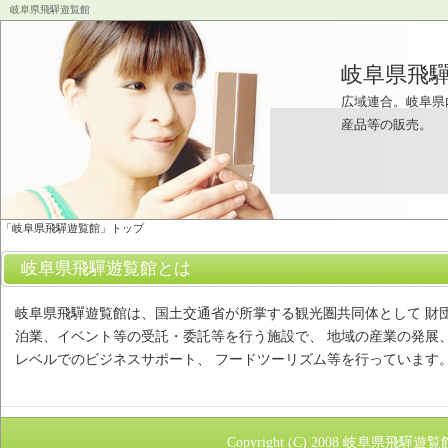
岐阜県飛驒遊覧館
岐阜県飛
広域連合。岐阜県
産品等の販売。
「岐阜県飛驒遊覧館」トップ
岐阜県飛驒遊覧館とは
岐阜県飛驒遊覧館は、国土交通省が所掌する観光圏共同体として 財
泊業、イベント等の受託・委託等を行う施設で、 地域の産業の発展
レベルでのビジネスサポート、 フードツーリズム等を行っています
Copyright (C) 2008
岐阜県飛驒遊覧