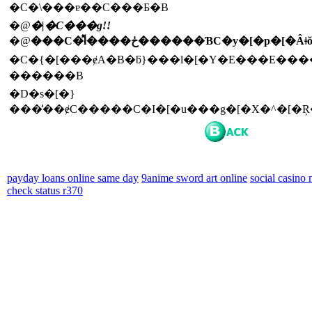
�C�\���ɐ��C���Ƃ�B
�@
�|�C���g!!
�@
�C�{�[���ɇA�B�ƃ}���l�[�Y�E���E�
������B
�D�s�[�}
payday loans online same day
9anime sword art online
social casino
check status r370