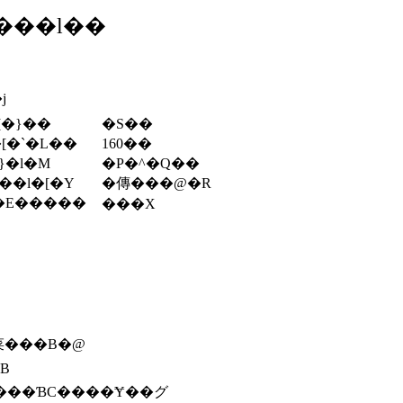
L���l��
j
[�}��
�S��
[�`�L��
160��
}�l�M
�P�^�Q��
��l�[�Y
�傳���@�R
�E�����
���X
C���̎����菜���B�@
B