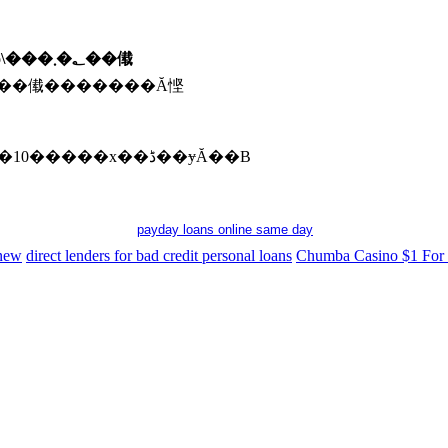
���C�͌ł����ڂ������ƁC�y�[�p�[�Ȃǂŏ\���؂�܂��傤
����傤�������Ă悭
���̒��ɇC�����C�I�[�u���g�[�X�^�[�Ŗ�10�����x��ڈ��ɏĂ��B
payday loans online same day
 new
direct lenders for bad credit personal loans
Chumba Casino $1 For 