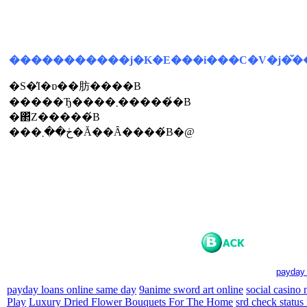
�����������j�K�E���i���C�V�j�̌
�S�̓I�ɒ��肪����B
�����Ђ����܂������́B
�΂̔Z�����́B
���ڂ��܂�Ă��Ȃ����́B�@
payday 
payday loans online same day
9anime sword art online
social casino
Play
Luxury Dried Flower Bouquets For The Home
srd check status