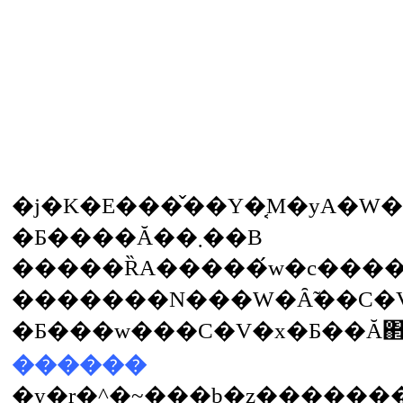
�j�K�E���̌��Y�͔M�уA�
�Ƃ����Ă��܂��B
�����ȐA�����́w�c����
�������N���W�Ȃ̃��C�V
������