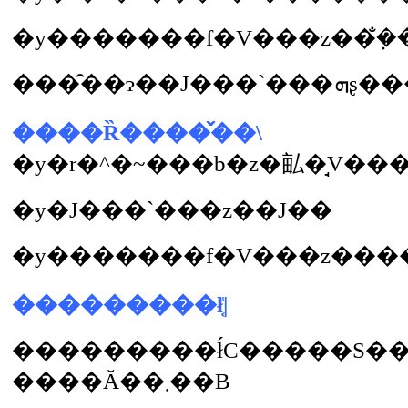
�y�������f�V���z��݂̐�
���̑��
����Ȑ����̌��\
�y�r�^�~���b�z�畆�̘V��
�y�J���`���z��J��
���������ł͔̍|
���������ł́C�����S��ō
����Ă��܂��B