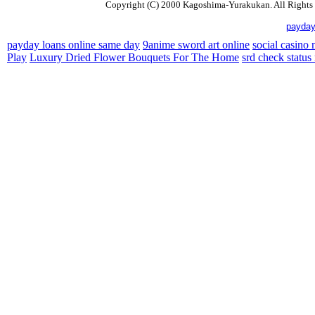
Copyright (C) 2000 Kagoshima-Yurakukan. All Rights 
payday
payday loans online same day
9anime sword art online
social casino
Play
Luxury Dried Flower Bouquets For The Home
srd check status