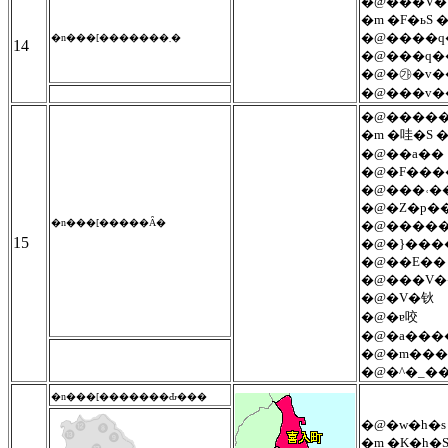
�@���V�\
�m �F�ьS �
�@����q
�n���[�������܂�
14
�@���q�
�@�㉮�v�
�@���v�
�@�����
�m �哇�S �
�@��a��
�@�F���
�@���˓�
�@�Z�p�
�n���[�����Ȃ�
�@����
15
�@�}���
�@��E��
�@���V
�@�V�钬
�@�ɐ咬
�@�a���
�@�m��
�@�^�_�
�n���[�������Ԃ���
�@�w�h�s
�m �K�h�S