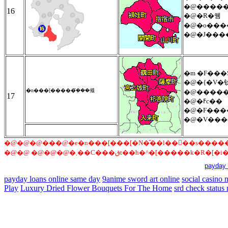
�@����
16
�@�R�쒬
�@�o���
�@�J���
�m �F���S
�@�{�V�
�n���[�����݂�̂��傤
�@����
17
�@�ߓc��
�@�F���
�@�V���
payday 
payday loans online same day
9anime sword art online
social casino
Play
Luxury Dried Flower Bouquets For The Home
srd check status