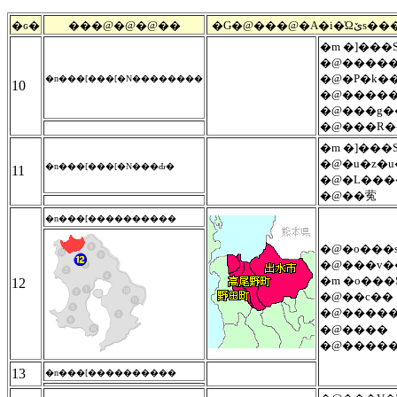
�ԍ�
���@�@�@��
�G�@���@�A�
�m �]���S
�@����
�@�P�k�
�n���[���[�N��������
10
�@����
�@���g�
�@���R�
�m �]���S
�@�u�z�
�n���[���[�N���Ԃ�
11
�@�L���
�@��蒬
�n���[����������
�@�o���
�@���v�
�m �o���S
12
�@��c��
�@����
�@����
�@����
13
�n���[����������