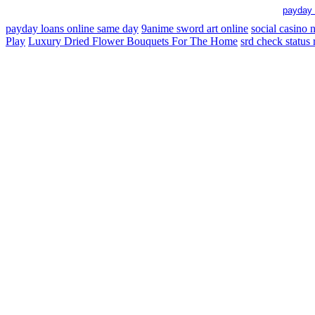
payday 
payday loans online same day
9anime sword art online
social casino
Play
Luxury Dried Flower Bouquets For The Home
srd check status