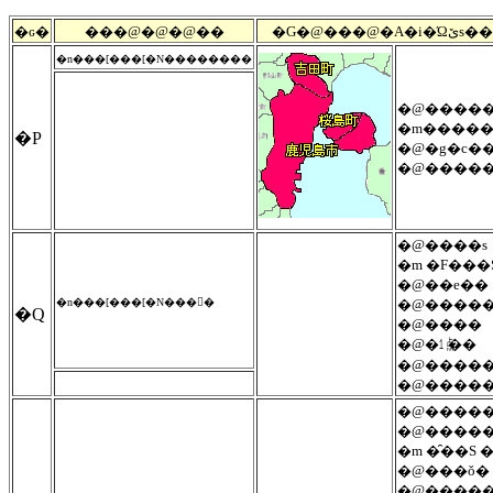
�ԍ�
���@�@�@��
�G�@���@�
�n���[���[�N��������
�@�����
�m�����
�P
�@�g�c�
�@����
�@����s
�m �F���S
�@��e��
�n���[���[�N���񂾂�
�@����
�Q
�@����
�@�㍙��
�@����
�@����
�@�����
�@�����
�m �̑��S �
�@���ǒ�
�@�����