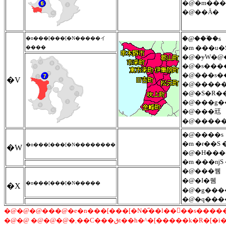
�@�m��
�@��Ӓ�
�@���ؖ�s
�n���[���[�N�����イ
�m ���u�S
����
�@�ɏW�@
�@�s���
�@���s�
�V
�@����
�@�S�R�
�@���g�
�@���㒬
�@����
�@����s
�m �ɍ��S 
�n���[���[�N��������
�W
�@�H���
�m ���ǌS 
�@���쒬
�@�I�쒬
�n���[���[�N�����
�X
�@�g���
�@�q���