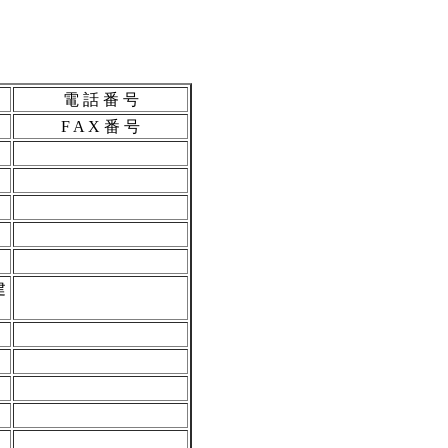
電 話 番 号
F A X 番 号
建