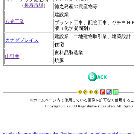
（
長寿市場
）
徳之島産の農産物等
建設業
八光工業
プラント工事、配管工事、ヤチヨＨ
液（化学凝固剤）
建設業、土地建物取引業、建築設計
カナダプレイス
住宅
食料品製造業
山野井
焼豚
※ホームページ内で使用している画像を許可なく使用する
Copyright (C) 2000 Kagoshima-Yurakukan. All Rights 
payday loans online same day
9anime sword art online
social casino