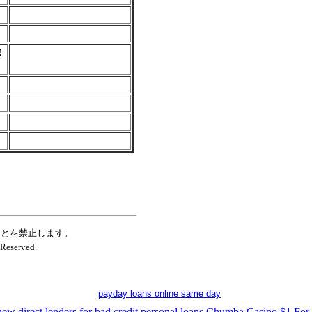
Ｒ
ことを禁止します。
Reserved.
payday loans online same day
 new
direct lenders for bad credit personal loans
Chumba Casino $1 For 