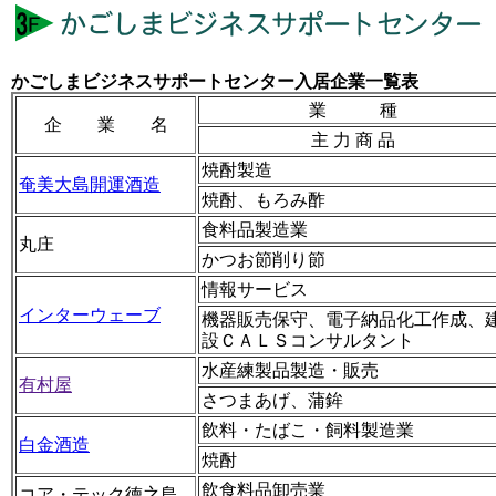
かごしまビジネスサポートセンター入居企業一覧表
業 種
企 業 名
主 力 商 品
焼酎製造
奄美大島開運酒造
焼酎、もろみ酢
食料品製造業
丸庄
かつお節削り節
情報サービス
インターウェーブ
機器販売保守、電子納品化工作成、
設ＣＡＬＳコンサルタント
水産練製品製造・販売
有村屋
さつまあげ、蒲鉾
飲料・たばこ・飼料製造業
白金酒造
焼酎
飲食料品卸売業
コア・テック徳之島