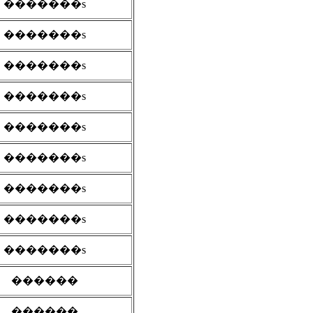
�������s
�������s
�������s
�������s
�������s
�������s
�������s
�������s
�������s
������
������