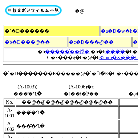
�@
�`�D������
�a�D�w�h�
�b�D���@��
�c�D���@��
�
�b
�����̂��镗�i
�b�b
���̑�
�b�
C�x���g�b�@�b
35mm�X���
�`�D�������E�����@�`�Ղ�E�C�x���
(A-1003))
(A-1006)�c
���͂�Ղ�
�]��ǂ�̎P��
�ƍ
No.
��@�@�@�@�@�@�@�@��
A-
���͂�Ղ�
1001
A-
���͂�Ղ�
1002
A-