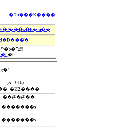
�ݏo���K����
E�J���x�E�m��
d�D���̑�
@�b�Ղ襃
C�h
�b
g�`
(A-1016)
��_�ИZ����
��@�@��
�������s
�������s