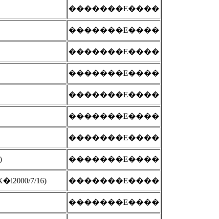
�������E����
�������E����
�������E����
�������E����
�������E����
�������E����
�������E����
)
�������E����
[�X�i2000/7/16)
�������E����
�������E����