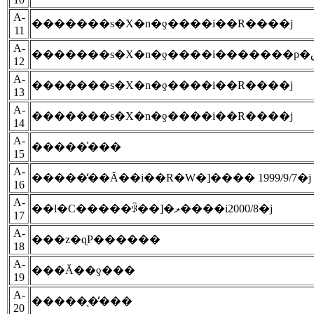
A-
�������s�X�n�ƍ����i��R����j
11
A-
12
A-
�������s�X�n�ƍ����i��R����j
13
A-
�������s�X�n�ƍ����i��R����j
14
A-
�����̍���
15
A-
�����̒��Ă��i��R�W�]���� 1999/9/7�j
16
A-
��l�C�����ꂩ��]�ލ����i2000/8�j
17
A-
���z�ɋP������
18
A-
���Ă��ƍ���
19
A-
�����̖�̕���
20