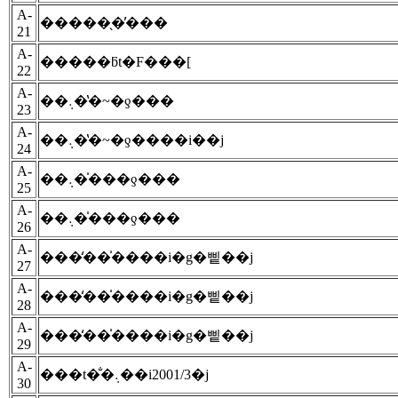
A-
�����̖�̕���
21
A-
�����ƃt�F���[
22
A-
��܉��̔~�ƍ���
23
A-
��܉��̔~�ƍ����i��j
24
A-
��܉��̍��ƍ���
25
A-
��܉��̍��ƍ���
26
A-
���̒��̍����i�g�삩��j
27
A-
���̒��̍����i�g�삩��j
28
A-
���̒��̍����i�g�삩��j
29
A-
���t�̐�܉��i2001/3�j
30