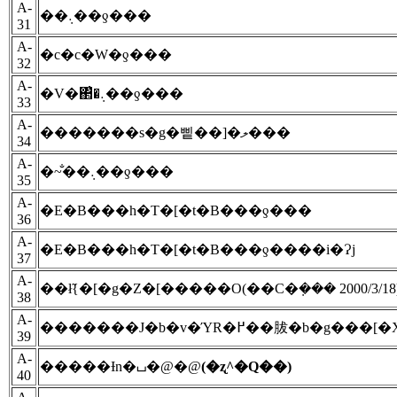
A-
��܉��ƍ���
31
A-
�c�c�W�ƍ���
32
A-
�V�΂̐�܉��ƍ���
33
A-
�������s�g�삩��]�ލ���
34
A-
�~�̐�܉��ƍ���
35
A-
�E�B���h�T�[�t�B���ƍ���
36
A-
�E�B���h�T�[�t�B���ƍ����i�Ɂj
37
A-
��ł̃{�[�g�Z�[�����O(��C�݂��� 2000/3/18
38
A-
�������J�b�v�ΎR�߂��胈�b�g���
39
A-
�����Ɨn�⌴�@�@
(�ʐ^�Q��)
40