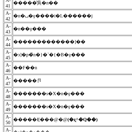
A-
�����̑吳�n��
41
A-
�n�⌴�ƍ����i�L������j
42
A-
�n��ƍ���
43
A-
�������������]��
44
A-
�э]�p�̃n�}�`�{�B�ƍ���
45
A-
��F��n
46
A-
�����卪
47
A-
�������s�X�n�ƍ���
48
A-
�������s�X�n�ƍ���
49
A-
�����Ɨ[���@�@
(�ʐ^�Q��)
50
A-