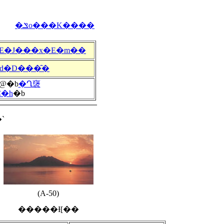
�ݏo���K����
E�J���x�E�m��
d�D���̑�
@�b
�Ղ襃
C�h
�b
`
(A-50)
�����Ɨ[��