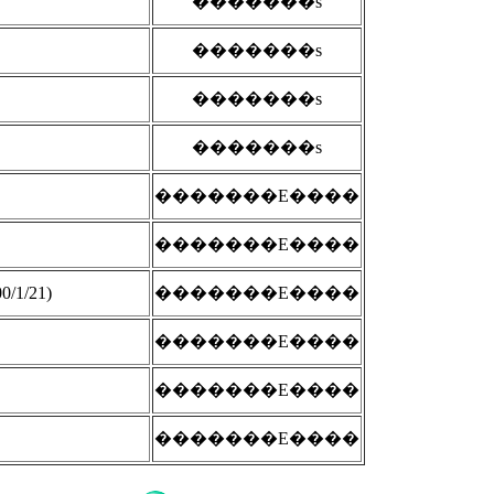
�������s
�������s
�������s
�������s
�������E����
�������E����
1/21)
�������E����
�������E����
�������E����
�������E����