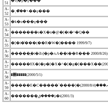
�э]�p�ƍ���
51
A-
�܌��̐�܉��ƍ���
52
A-
�k�u���ƍ���
53
A-
�������s�X�n�@�[�i�^�Q��
54
A-
�[�i�̍���(��R�W�]���� 1999/9/7)
55
A-
�����̖�i�Ƌэ]�p�ԉΑ��i��R��� 2000/8/26)
56
A-
�����ƃX�[�p�[�X�^�[�g�[���X��(2000/
57
A-
�΋�����(2000/5/1)
58
A-
�����E�C�����`����]�ލ���(2000/8/4)
59
A-
�������ܐ����ق̖�i(2001/3)
60