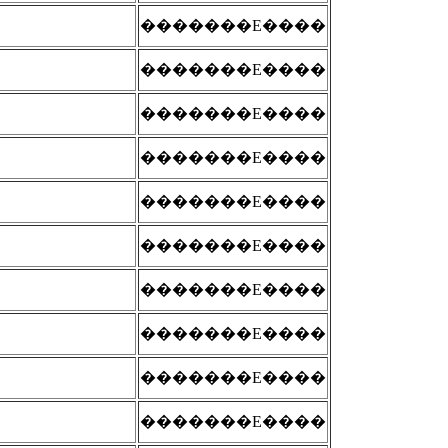
�������E����
�������E����
�������E����
�������E����
�������E����
�������E����
�������E����
�������E����
�������E����
�������E����