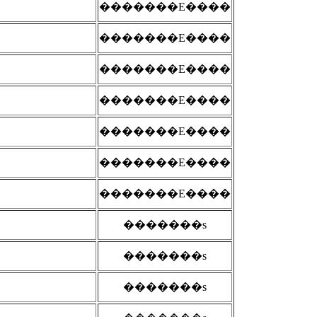
�������E����
�������E����
�������E����
�������E����
�������E����
�������E����
�������E����
�������s
�������s
�������s