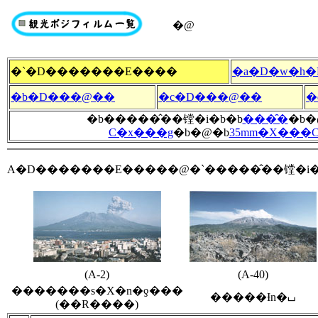
�@
�`�D�������E����
�a�D�w�h�
�b�D���@��
�c�D���@��
�
�b�����̂��镗�i�b�b
���̑�
�b�
C�x���g
�b�@�b
35mm�X���
A�D�������E�����@�`�����̂��镗�i�
(A-2)
(A-40)
�������s�X�n�ƍ���
�����Ɨn�⌴
(��R����)