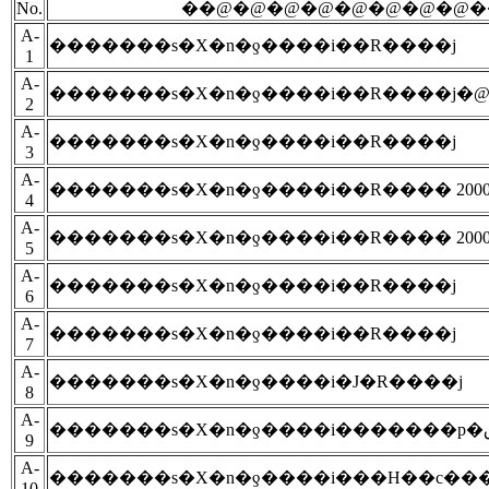
No.
��@�@�@�@�@�@�@�@�
A-
�������s�X�n�ƍ����i��R����j
1
A-
�������s�X�n�ƍ����i��R����j�
2
A-
�������s�X�n�ƍ����i��R����j
3
A-
�������s�X�n�ƍ����i��R���� 2000/1
4
A-
�������s�X�n�ƍ����i��R���� 2000/6
5
A-
�������s�X�n�ƍ����i��R����j
6
A-
�������s�X�n�ƍ����i��R����j
7
A-
�������s�X�n�ƍ����i�J�R����j
8
A-
9
A-
�������s�X�n�ƍ����i���H��c���
10