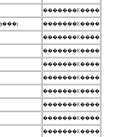
�������E����
�������s�X�n�ƍ����i�������p�ق���j
�������E����
�������E����
�������E����
�������E����
�������E����
�������E����
�������E����
�������E����
�������E����