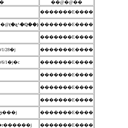
�
��@�@��
�������E����
@�@
(�ʐ^�Q��)
�������E����
�������E����
/28�j
�������E����
/1�j�c
�������E����
�������E����
�������E����
�������E����
�������s�X�n�ƍ����i�������p�ق���j
�������E����
r������j
�������E����