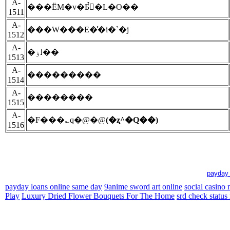
A-
���ËM�v�Ƃ̉�L�O��
1511
A-
���W���E�̕�i�`�j
1512
A-
�ߊۏ��
1513
A-
���������
1514
A-
��������
1515
A-
�F���؎q�@�@
(�ʐ^�Q��)
1516
payday 
payday loans online same day
9anime sword art online
social casino
Play
Luxury Dried Flower Bouquets For The Home
srd check status