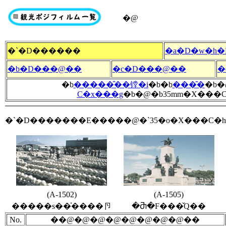
�@
�`�D������
�a�D�w�h�
�b�D���@��
�c�D���@��
�
�b
�����̂��镗�i
�b�b
���̑�
�b�
C�x���g
�b�@�b35mm�X���C
�`�D�������E�����@�`35�o�X���C�h
(A-1502)
(A-1505)
�����s��̍����卪
�Ⴋ�F���̌Q��
No.
��@�@�@�@�@�@�@�@��