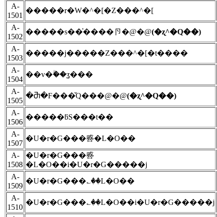
A-
�����r�W�^�[�Z���^�[
1501
A-
�����s��̍����卪�@�@
(�ʐ^�Q��)
1502
A-
�����j�����Z���^�[�t����
1503
A-
��v�ۗ��ʓ���
1504
A-
�Ⴋ�F���̌Q���@�@
(�ʐ^�Q��)
1505
A-
�����ƃS���t��
1506
A-
�U�r�G���㗤�L�O��
1507
A-
�U�r�G���㗤
1508
�L�O��i�U�r�G�����j
A-
�U�r�G���؎��L�O��
1509
A-
�U�r�G���؎��L�O��i�U�r�G�����j
1510