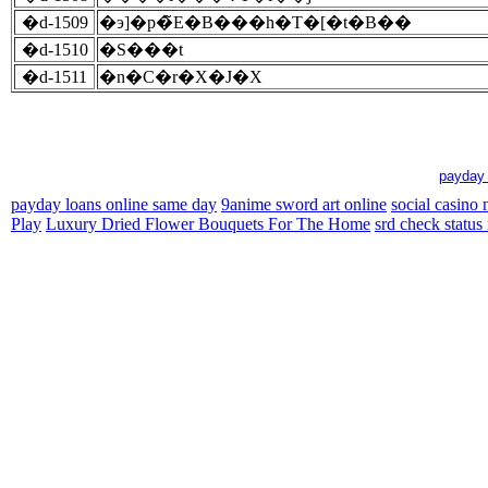
�d-1509
�э]�p�̃E�B���h�T�[�t�B��
�d-1510
�S���t
�d-1511
�n�C�r�X�J�X
payday 
payday loans online same day
9anime sword art online
social casino
Play
Luxury Dried Flower Bouquets For The Home
srd check status