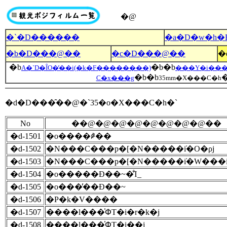
�@
�`�D������
�a�D�w�h�
�b�D���@��
�c�D���@��
�
�b
�b�b
A�`D�ȊO�̕��i(�k�F��������)
���Y�i��
�b�b
C�x���g
35mm�X���C�h
�d�D���̑��@�`35�o�X���C�h�`
No
��@�@�@�@�@�@�@�@��
�d-1501
�o����ꍂ��
�d-1502
�N���C���p�[�N�����݁i�O�ρj
�d-1503
�N���C���p�[�N�����݁i�W���i
�d-1504
�o�����Ɖ��~�̐Ί_
�d-1505
�o���̕��Ɖ��~
�d-1506
�P�k�V����
�d-1507
����l���̍ՓT�i�r�k�j
�d-1508
����l���̍ՓT�i��j