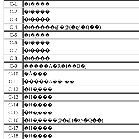
C-1
�t�̖���
C-2
�t�̖���
C-3
�t�̖���
C-4
�t�̖����@�@
(�ʐ^�Q��)
C-5
�t�̖���
C-6
�t�̖���
C-7
�t�̖���
C-8
�t�̖���
C-9
�����A�R�i��B�j
C-10
�Ă̖���
C-11
�����A��c��
C-12
�H�̖���
C-13
�H�̖���
C-14
�H�̖���
C-15
�H�̖���
C-16
�H�̖����@�@
(�ʐ^�Q��)
C-17
�H�̖���
C-18
�H�̖���