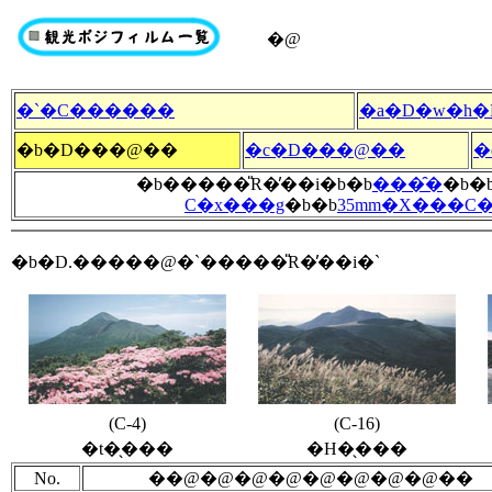
�@
�`�C������
�a�D�w�h�
�b�D���@��
�c�D���@��
�
�b�����̎R�̕��i�b�b
���̑�
�b�
C�x���g
�b�b
35mm�X���C�
�b�D.�����@�`�����̎R�̕��i�`
(C-4)
(C-16)
�t�̖���
�H�̖���
No.
��@�@�@�@�@�@�@�@��