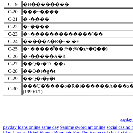
C-19
�H�̖�������
C-20
���~�̖���
C-21
�~�̖���
C-22
�~�̖���
C-23
�~�̖������������]��
C-24
�����A�R�~�i�F
C-25
�~�̍����͌��@�@
(�ʐ^�Q��)
C-26
�~�̖����A�R
C-27
��Q�r�̂Ɗ؍��x
C-28
��Q�r�̍g�t
C-29
��Q�r�̍g�t
���U�̍����o�R�i�����̖�A���x
C-30
(1999/1/1)
payday 
payday loans online same day
9anime sword art online
social casino
Play
Luxury Dried Flower Bouquets For The Home
srd check status