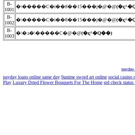
B-
�\�����C�i��8��15���j�@�@
(�ʐ^�
1001
B-
�\�����C�i��8��15���j�@�@
(�ʐ^�
1002
B-
�\�ܖ�\�����C�@�@
(�ʐ^�Q��)
1003
payday 
payday loans online same day
9anime sword art online
social casino
Play
Luxury Dried Flower Bouquets For The Home
srd check status