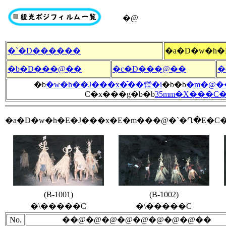
�@
�`�D������
�a�D�w�h�
�b�D���@��
�c�D���@��
�
�b
�w�h��J���x�̂��镗�i
�b�b
�m�@�
C�x���g�b�b
35mm�X���C�
�a�D�w�h�E�J���x�E�m���@�`�Ղ�E�C�
(B-1001)
(B-1002)
�\�����C
�\�����C
No.
��@�@�@�@�@�@�@�@��