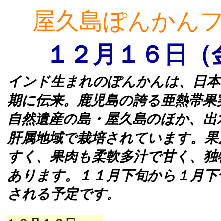
屋久島ぽんかん
１２月１６日（
インド生まれのぽんかんは、日本
期に伝来。鹿児島の誇る亜熱帯果
自然遺産の島・屋久島のほか、出
肝属地域で栽培されています。果
すく、果肉も柔軟多汁で甘く、独
あります。１１月下旬から１月下
される予定です
。