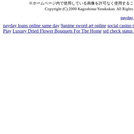
※ホームページ内で使用している画像を許可なく使用する
Copyright (C) 2000 Kagoshima-Yurakukan. All Rights 
payday 
payday loans online same day
9anime sword art online
social casino
Play
Luxury Dried Flower Bouquets For The Home
srd check status