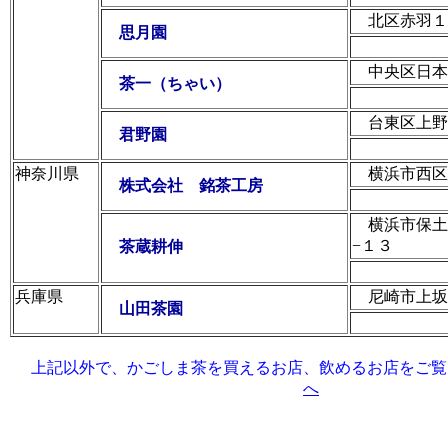
北区赤羽１
思月園
中央区日本
茶一（ちゃい）
台東区上野
君野園
神奈川県
横浜市西区
株式会社 銘茶工房
横浜市保土
−１３
茶蔵耕伸
兵庫県
尼崎市上坂
山田茶園
上記以外で、かごしま茶を買えるお店、飲めるお店をご覧
へ