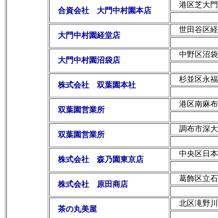
港区芝大門
合資会社 大門中村園本店
世田谷区経堂
大門中村園経堂店
中野区沼袋
大門中村園沼袋店
杉並区永福
株式会社 双葉園本社
港区南麻布
双葉園営業所
調布市深大
双葉園営業所
中央区日本
株式会社 森乃園東京店
葛飾区立石
株式会社 原田商店
北区滝野川
茶の丸美屋