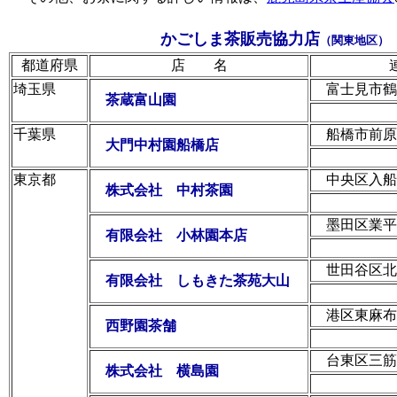
かごしま茶販売協力店
（関東地区）
都道府県
店 名
埼玉県
富士見市鶴
茶蔵富山園
千葉県
船橋市前原
大門中村園船橋店
東京都
中央区入船
株式会社 中村茶園
墨田区業平
有限会社 小林園本店
世田谷区北
有限会社 しもきた茶苑大山
港区東麻布
西野園茶舗
台東区三筋
株式会社 横島園