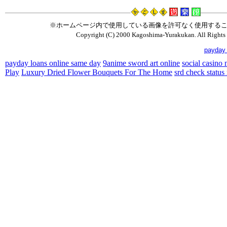
※ホームページ内で使用している画像を許可なく使用する
Copyright (C) 2000 Kagoshima-Yurakukan. All Rights 
payday 
payday loans online same day
9anime sword art online
social casino
Play
Luxury Dried Flower Bouquets For The Home
srd check status