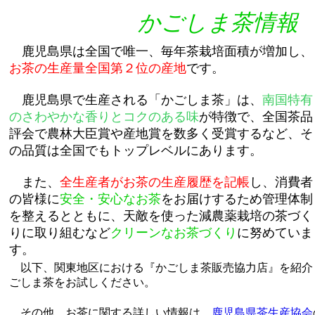
かごしま茶情報
鹿児島県は全国で唯一、毎年茶栽培面積が増加し、
お茶の生産量全国第２位の産地
です。
鹿児島県で生産される「かごしま茶」は、
南国特有
のさわやかな香りとコクのある味
が特徴で、全国茶品
評会で農林大臣賞や産地賞を数多く受賞するなど、そ
の品質は全国でもトップレベルにあります。
また、
全生産者がお茶の生産履歴を記帳
し、消費者
の皆様に
安全・安心なお茶
をお届けするため管理体制
を整えるとともに、天敵を使った減農薬栽培の茶づく
りに取り組むなど
クリーンなお茶づくり
に努めていま
す。
以下、関東地区における『かごしま茶販売協力店』を紹介
ごしま茶をお試しください。
その他、お茶に関する詳しい情報は、
鹿児島県茶生産協会