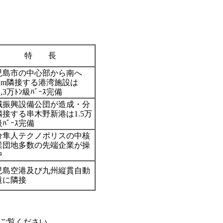
特 長
児島市の中心部から南へ
5Km隣接する港湾施設は
Q,3万ﾄﾝ級ﾊﾞｰｽ完備
域振興設備公団が造成・分
隣接する串木野新港は1.5万
級ﾊﾞｰｽ完備
分隼人テクノポリスの中核
業団地多数の先端企業が操
中
児島空港及び九州縦貫自動
道に隣接
ご覧ください。