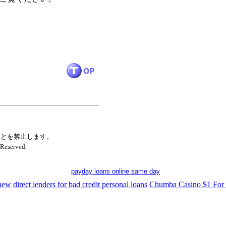
ことを禁止します。
Reserved.
payday loans online same day
 new
direct lenders for bad credit personal loans
Chumba Casino $1 For 