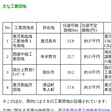
主な工業団地
分譲可能
分譲予定
No
工業団地名
所在地
面積(ha)
価格(円/)
鹿児島臨海
鹿
1
工業地帯１
鹿児島市
15.8
約37千円
1
号用地
CI
地
西薩中核工
2
串木野市
22.7
約15千円
譲
業団地
ﾄﾝ
国
国分上野原ﾃ
3
国分市
10.2
約10千円
工
ｸﾉﾊﾟｰｸ
業
鹿児島臨空
溝辺町
鹿
4
17.6
約37千円
団地
隼人町
車
※このほか、県内には３８の工業団地が設備されています。
立地に関する支援の内容等は、
鹿児島県企業立地推進室HP
を